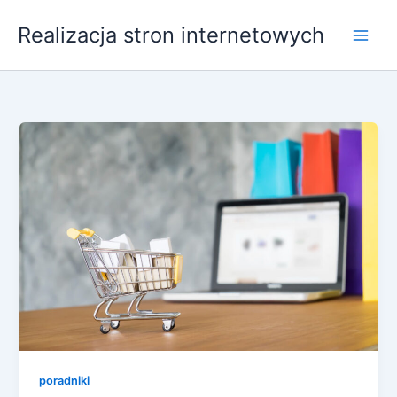
Przejdź
Realizacja stron internetowych
do
treści
poradniki