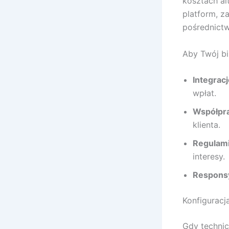
kosztach al
platform, z
pośrednict
Aby Twój bi
Integrac
wpłat.
Współpra
klienta.
Regulami
interesy.
Respons
Konfiguracj
Gdy technic