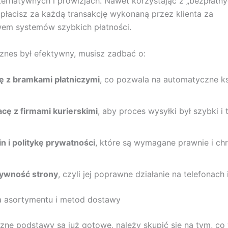
ternatywnych i prowizjach. Nawet korzystając z „bezpłatny
apłacisz za każdą transakcję wykonaną przez klienta za
wem systemów szybkich płatności.
znes był efektywny, musisz zadbać o:
ję z bramkami płatniczymi
, co pozwala na automatyczne k
cę z firmami kurierskimi
, aby proces wysyłki był szybki i t
n i politykę prywatności
, które są wymagane prawnie i ch
ywność strony
, czyli jej poprawne działanie na telefonach 
a asortymentu i metod dostawy
zne podstawy są już gotowe, należy skupić się na tym, co w