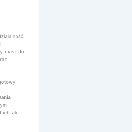
ziałalność.
i
wy, masz do
raz
 gotowy
wania
dym
ach, ale