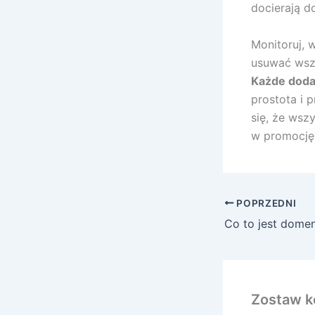
docierają d
Monitoruj, 
usuwać wsze
Każde doda
prostota i 
się, że wsz
w promocję 
POPRZEDNI
Zostaw k