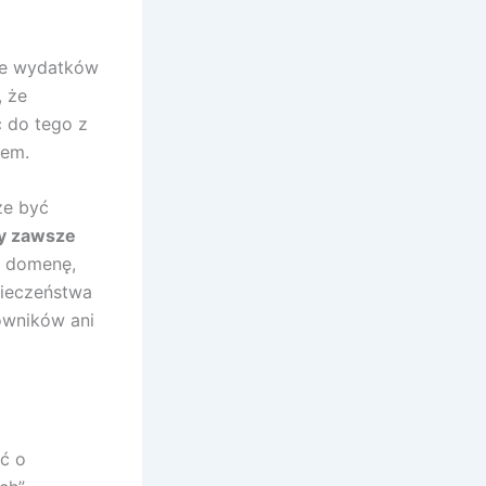
ie wydatków
, że
ć do tego z
iem.
że być
ny zawsze
a domenę,
pieczeństwa
kowników ani
ć o