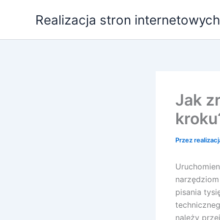
Przejdź
Realizacja stron internetowych
do
treści
Jak z
kroku
Przez
realizac
Uruchomieni
narzędziom 
pisania tys
techniczneg
należy prze