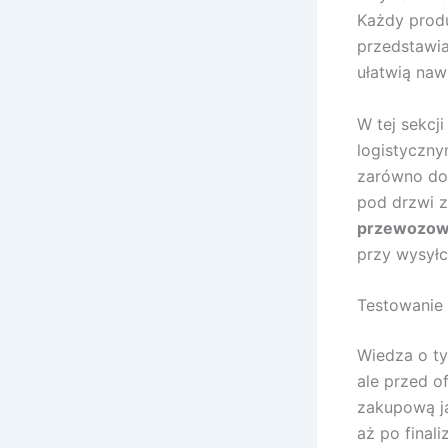
Każdy produ
przedstawia
ułatwią naw
W tej sekcj
logistyczny
zarówno do
pod drzwi z
przewozow
przy wysyłc
Testowanie 
Wiedza o t
ale przed o
zakupową ja
aż po final