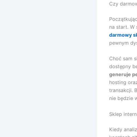
Czy darmowy
Początkują
na start. W
darmowy sk
pewnym dyst
Choć sam s
dostępny be
generuje p
hosting ora
transakcji.
nie będzie
Sklep inter
Kiedy anali