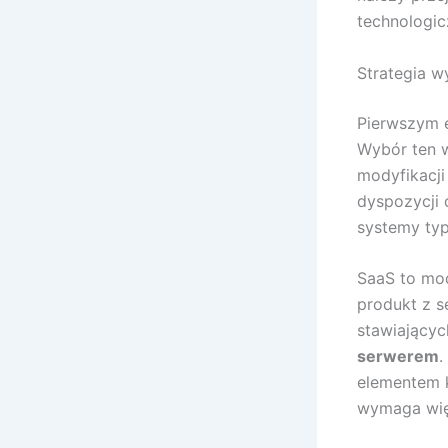
technologic
Strategia 
Pierwszym e
Wybór ten w
modyfikacji 
dyspozycji
systemy ty
SaaS to mo
produkt z s
stawiający
serwerem
.
elementem k
wymaga wię