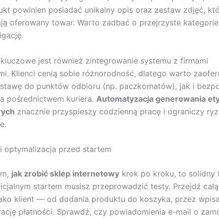
kt powinien posiadać unikalny opis oraz zestaw zdjęć, któ
ją oferowany towar. Warto zadbać o przejrzyste kategorie
igację.
i kluczowe jest również zintegrowanie systemu z firmami
mi. Klienci cenią sobie różnorodność, dlatego warto zaofe
stawę do punktów odbioru (np. paczkomatów), jak i bezp
a pośrednictwem kuriera.
Automatyzacja generowania ety
ych
znacznie przyspieszy codzienną pracę i ograniczy ry
e.
i optymalizacja przed startem
ym,
jak zrobić sklep internetowy
krok po kroku, to solidny
ficjalnym startem musisz przeprowadzić testy. Przejdź całą
ko klient — od dodania produktu do koszyka, przez wpisa
izację płatności. Sprawdź, czy powiadomienia e-mail o zam