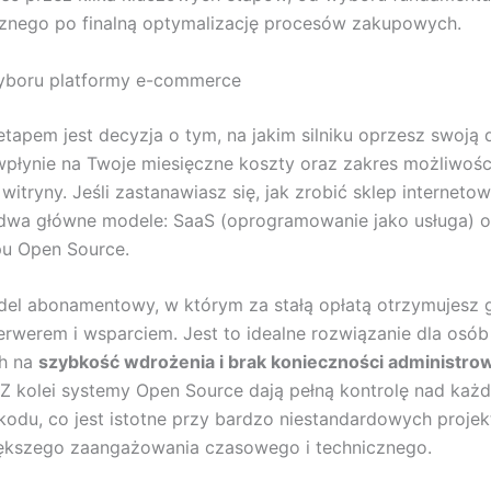
znego po finalną optymalizację procesów zakupowych.
wyboru platformy e-commerce
tapem jest decyzja o tym, na jakim silniku oprzesz swoją d
płynie na Twoje miesięczne koszty oraz zakres możliwośc
witryny. Jeśli zastanawiasz się, jak zrobić sklep interneto
 dwa główne modele: SaaS (oprogramowanie jako usługa) o
pu Open Source.
del abonamentowy, w którym za stałą opłatą otrzymujesz
erwerem i wsparciem. Jest to idealne rozwiązanie dla osób
ch na
szybkość wdrożenia i brak konieczności administro
 Z kolei systemy Open Source dają pełną kontrolę nad każ
odu, co jest istotne przy bardzo niestandardowych projekt
kszego zaangażowania czasowego i technicznego.