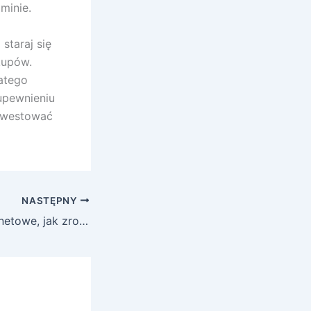
minie.
staraj się
kupów.
latego
upewnieniu
inwestować
NASTĘPNY
Tanie strony internetowe, jak zrobić stronę najtaniej?