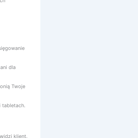
ch”
sięgowanie
ani dla
ronią Twoje
i tabletach.
idzi klient.