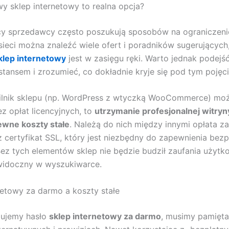
 sklep internetowy to realna opcja?
cy sprzedawcy często poszukują sposobów na ograniczen
 sieci można znaleźć wiele ofert i poradników sugerujących
lep internetowy
jest w zasięgu ręki. Warto jednak podejś
ansem i zrozumieć, co dokładnie kryje się pod tym pojęc
ilnik sklepu (np. WordPress z wtyczką WooCommerce) mo
z opłat licencyjnych, to
utrzymanie profesjonalnej witry
ewne koszty stałe
. Należą do nich między innymi opłata z
z certyfikat SSL, który jest niezbędny do zapewnienia bez
 Bez tych elementów sklep nie będzie budził zaufania użyt
 widoczny w wyszukiwarce.
netowy za darmo a koszty stałe
zujemy hasło
sklep internetowy za darmo
, musimy pamięta