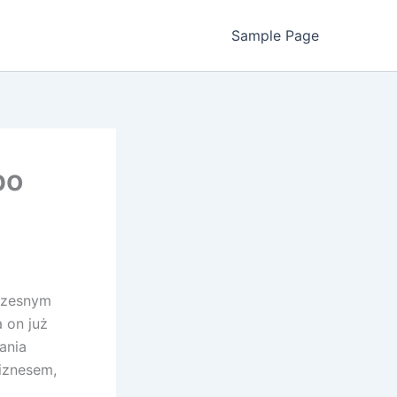
Sample Page
po
oczesnym
 on już
ania
biznesem,