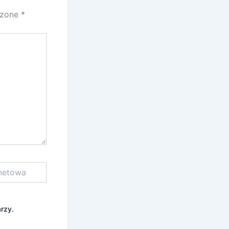
czone
*
rzy.