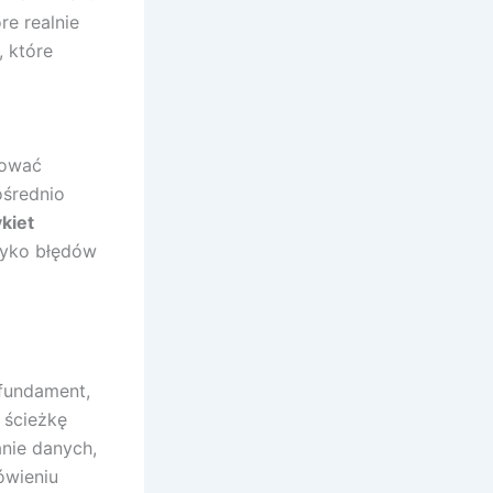
re realnie
, które
rować
ośrednio
kiet
zyko błędów
 fundament,
 ścieżkę
nie danych,
ówieniu